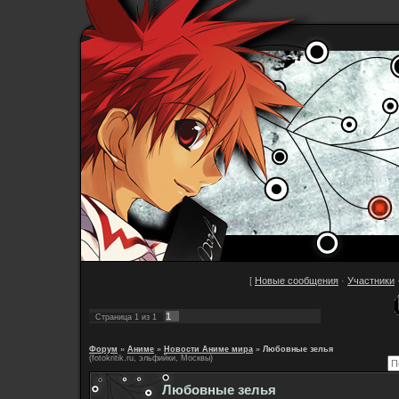
[
Новые сообщения
·
Участники
1
Страница
1
из
1
Форум
»
Аниме
»
Новости Аниме мира
»
Любовные зелья
(fotokritik.ru, эльфийки, Москвы)
Любовные зелья