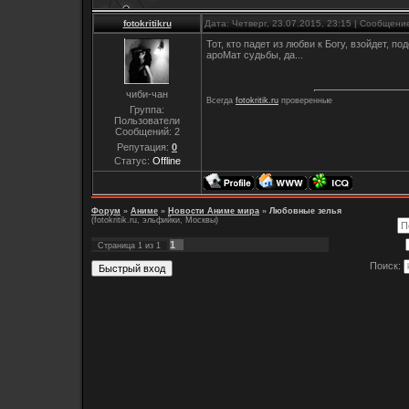
fotokritikru
Дата: Четверг, 23.07.2015, 23:15 | Сообщени
Тот, кто падет из любви к Богу, взойдет, по
ароМат судьбы, да...
чиби-чан
Всегда
fotokritik.ru
проверенные
Группа:
Пользователи
Сообщений:
2
Репутация:
0
Статус:
Offline
Форум
»
Аниме
»
Новости Аниме мира
»
Любовные зелья
(fotokritik.ru, эльфийки, Москвы)
1
Страница
1
из
1
Поиск: