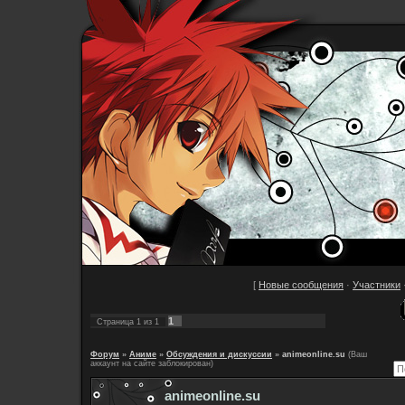
[
Новые сообщения
·
Участники
1
Страница
1
из
1
Форум
»
Аниме
»
Обсуждения и дискуссии
»
animeonline.su
(Ваш
аккаунт на сайте заблокирован)
animeonline.su