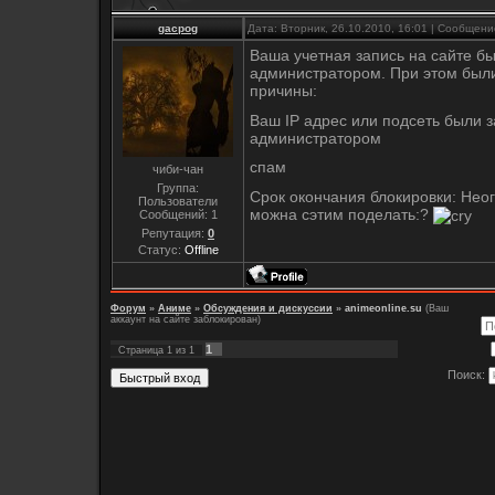
gacpog
Дата: Вторник, 26.10.2010, 16:01 | Сообщен
Ваша учетная запись на сайте б
администратором. При этом был
причины:
Ваш IP адрес или подсеть были 
администратором
спам
чиби-чан
Группа:
Срок окончания блокировки: Неогр
Пользователи
можна сэтим поделать:?
Сообщений:
1
Репутация:
0
Статус:
Offline
Форум
»
Аниме
»
Обсуждения и дискуссии
»
animeonline.su
(Ваш
аккаунт на сайте заблокирован)
1
Страница
1
из
1
Поиск: