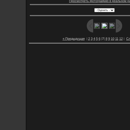
Просмотреть фотографию в реальном р
« Предыдущая
|
2
3
4
5
6
[
7
]
8
9
10
11
12
|
Сл