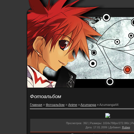
Фотоальбом
Главная
»
Фотоальбом
»
Anime
»
Azumanga
» Azumanga44
Просмотров
: 392 |
Размеры
: 1024x768px/272.0Kb |
Р
Дата
: 17.01.2009 |
Добавил
:
Rubee