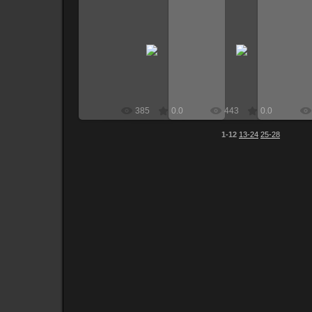
17.01.2009
17.01.2009
fr0ze
fr0ze
385
0.0
443
0.0
1-12
13-24
25-28