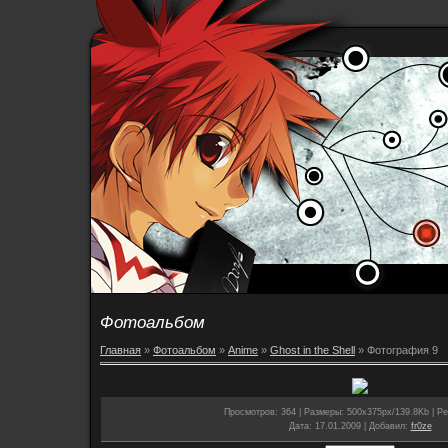
Фотоальбом
Главная
»
Фотоальбом
»
Anime
»
Ghost in the Shell
» Фотография 9
Просмотров
: 364 |
Размеры
: 500x375px/139.8Kb |
Ре
Дата
: 17.01.2009 |
Добавил
:
fr0ze