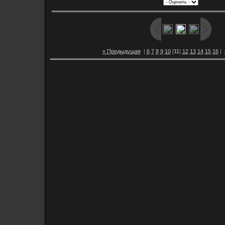
« Предыдущая
|
6
7
8
9
10
[
11
]
12
13
14
15
16
|