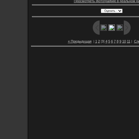
Просмотреть фотографию в реальном р
« Предыдущая
|
1
2
[
3
]
4
5
6
7
8
9
10
11
|
Сл