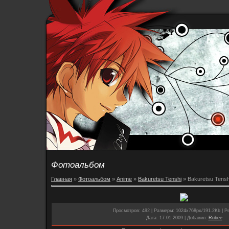
Фотоальбом
Главная
»
Фотоальбом
»
Anime
»
Bakuretsu Tenshi
» Bakuretsu Tensh
Просмотров
: 492 |
Размеры
: 1024x768px/191.2Kb |
Р
Дата
: 17.01.2009 |
Добавил
:
Rubee