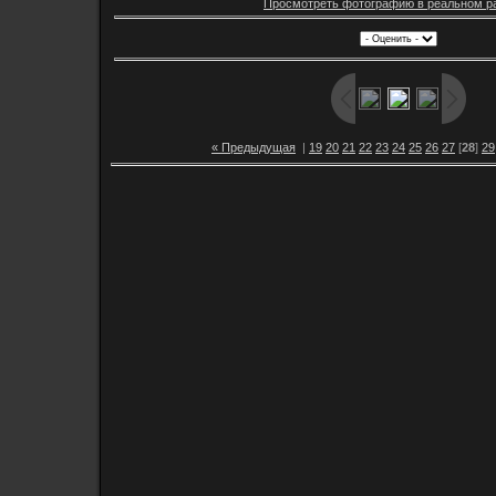
Просмотреть фотографию в реальном р
« Предыдущая
|
19
20
21
22
23
24
25
26
27
[
28
]
29