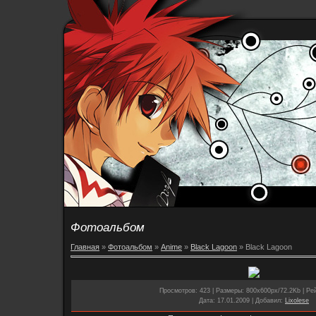
Фотоальбом
Главная
»
Фотоальбом
»
Anime
»
Black Lagoon
» Black Lagoon
Просмотров
: 423 |
Размеры
: 800x600px/72.2Kb |
Ре
Дата
: 17.01.2009 |
Добавил
:
Lixolese