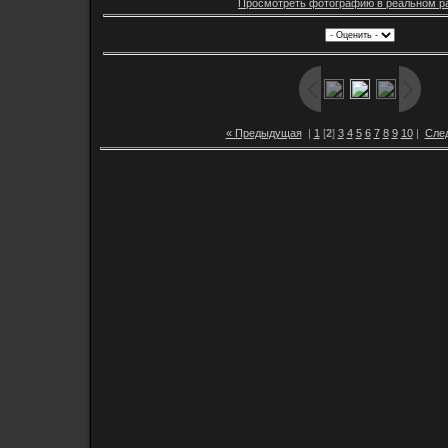
Просмотреть фотографию в реальном р
« Предыдущая
|
1
[
2
]
3
4
5
6
7
8
9
10
|
Сле