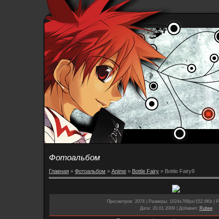
Фотоальбом
Главная
»
Фотоальбом
»
Anime
»
Bottle Fairy
» Bottle Fairy9
Просмотров
: 2074 |
Размеры
: 1024x768px/152.8Kb |
Р
Дата
: 20.01.2009 |
Добавил
:
Rubee