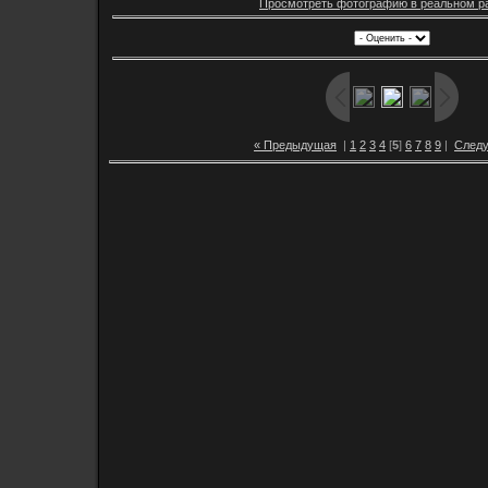
Просмотреть фотографию в реальном р
« Предыдущая
|
1
2
3
4
[
5
]
6
7
8
9
|
След