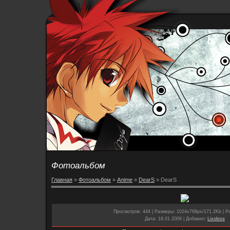
Фотоальбом
Главная
»
Фотоальбом
»
Anime
»
DearS
» DearS
Просмотров
: 444 |
Размеры
: 1024x768px/171.2Kb |
Р
Дата
: 18.01.2009 |
Добавил
:
Lixolese