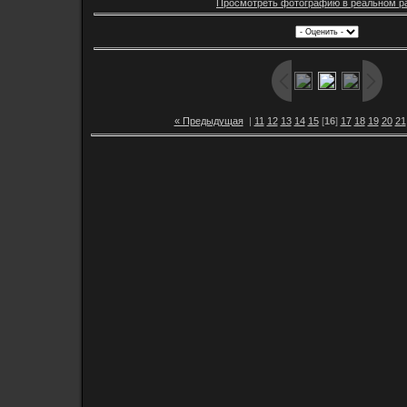
Просмотреть фотографию в реальном р
« Предыдущая
|
11
12
13
14
15
[
16
]
17
18
19
20
21