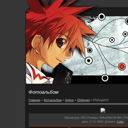
Фотоальбом
Главная
»
Фотоальбом
»
Anime
»
DNAngel
» DNAngel16
Просмотров
: 460 |
Размеры
: 604x450px/34.8Kb |
Ре
Дата
: 17.01.2009 |
Добавил
:
Celes