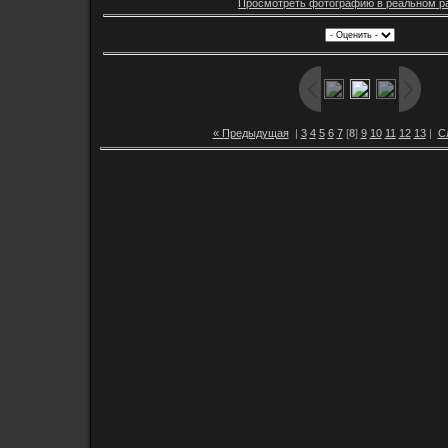
Просмотреть фотографию в реальном р
« Предыдущая
|
3
4
5
6
7
[
8
]
9
10
11
12
13
|
С