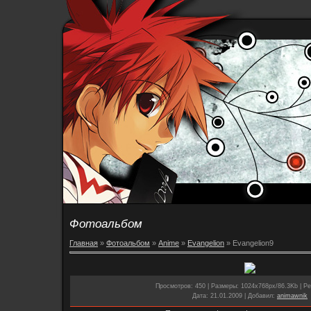
Фотоальбом
Главная
»
Фотоальбом
»
Anime
»
Evangelion
» Evangelion9
Просмотров
: 450 |
Размеры
: 1024x768px/86.3Kb |
Ре
Дата
: 21.01.2009 |
Добавил
:
animawnik