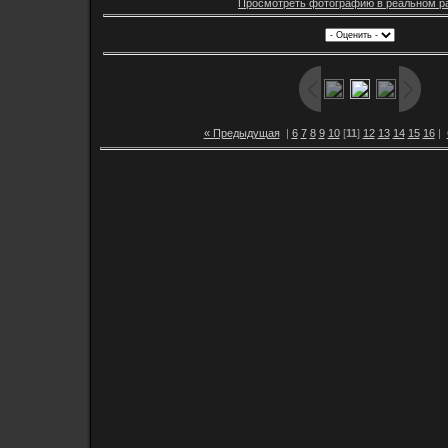
Просмотреть фотографию в реальном р
« Предыдущая
|
6
7
8
9
10
[
11
]
12
13
14
15
16
|