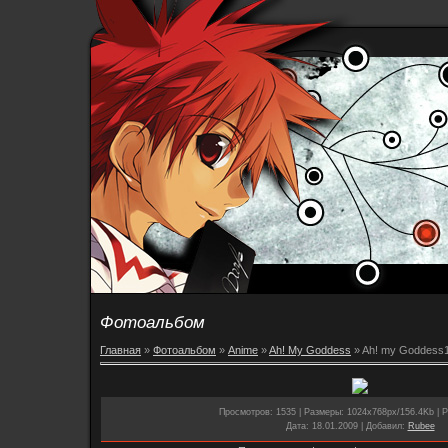
Фотоальбом
Главная
»
Фотоальбом
»
Anime
»
Ah! My Goddess
» Ah! my Goddess
Просмотров
: 1535 |
Размеры
: 1024x768px/156.4Kb |
Р
Дата
: 18.01.2009 |
Добавил
:
Rubee