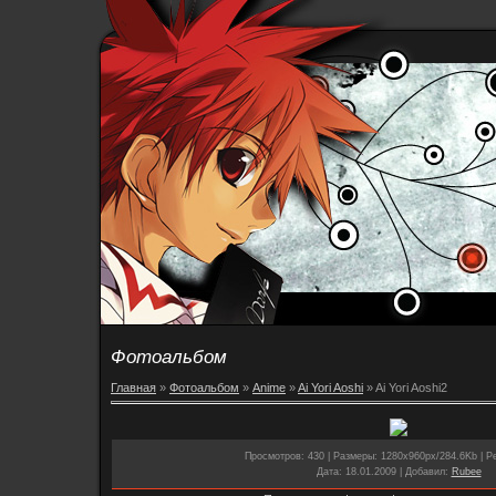
Фотоальбом
Главная
»
Фотоальбом
»
Anime
»
Ai Yori Aoshi
» Ai Yori Aoshi2
Просмотров
: 430 |
Размеры
: 1280x960px/284.6Kb |
Р
Дата
: 18.01.2009 |
Добавил
:
Rubee