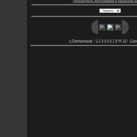
Просмотреть фотографию в реальном р
« Предыдущая
|
1
2
3
4
5
6
7
8
[
9
]
10
|
Сле