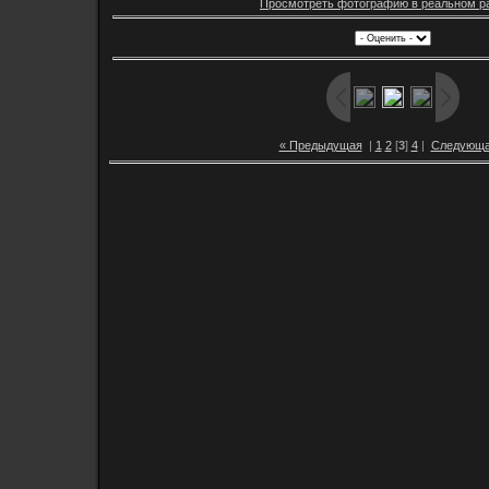
Просмотреть фотографию в реальном р
« Предыдущая
|
1
2
[
3
]
4
|
Следующа