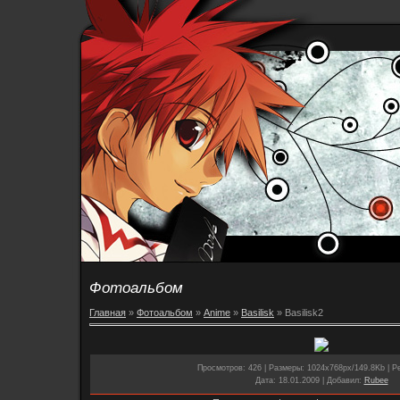
Фотоальбом
Главная
»
Фотоальбом
»
Anime
»
Basilisk
» Basilisk2
Просмотров
: 426 |
Размеры
: 1024x768px/149.8Kb |
Р
Дата
: 18.01.2009 |
Добавил
:
Rubee