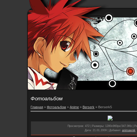
Фотоальбом
Главная
»
Фотоальбом
»
Anime
»
Berserk
» Berserk5
Просмотров
: 472 |
Размеры
: 1280x960px/347.0Kb |
Р
Дата
: 21.01.2009 |
Добавил
:
animawnik