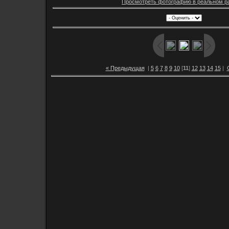
Просмотреть фотографию в реальном р
« Предыдущая
|
5
6
7
8
9
10
[
11
]
12
13
14
15
|