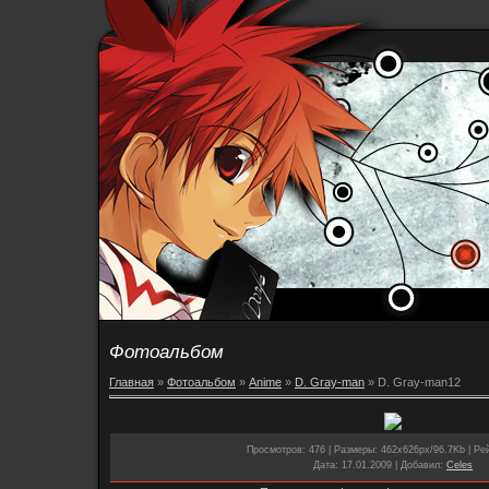
Фотоальбом
Главная
»
Фотоальбом
»
Anime
»
D. Gray-man
» D. Gray-man12
Просмотров
: 476 |
Размеры
: 462x626px/96.7Kb |
Ре
Дата
: 17.01.2009 |
Добавил
:
Celes