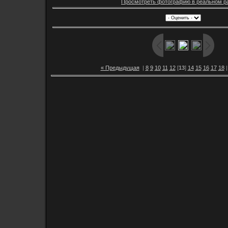
Просмотреть фотографию в реальном р
« Предыдущая
|
8
9
10
11
12
[
13
]
14
15
16
17
18