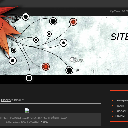
Суббота, 08.08
SIT
»
Bleach
» Bleach9
Галлере
Форум
Новости
Файлы
ов
: 403 |
Размеры
: 1024x768px/375.7Kb |
Рейтинг
: 0.0/0
Дата
: 20.01.2009 |
Добавил
:
Rubee