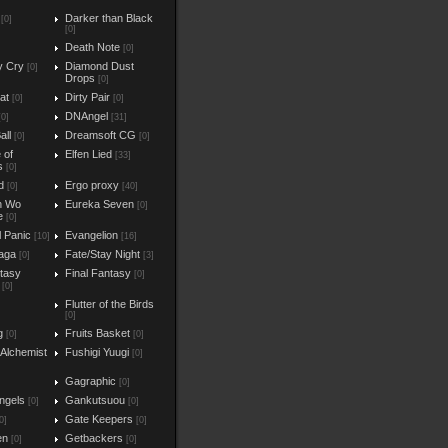
Darker than Black
[0]
[0]
Death Note
[0]
y Cry
Diamond Dust
[0]
Drops
[0]
at
Dirty Pair
[0]
[0]
DNAngel
[0]
[31]
all
Dreamsoft CG
[0]
[0]
e of
Elfen Lied
[33]
s
[0]
d
Ergo proxy
[0]
[40]
n Wo
Eureka Seven
[0]
e
[0]
l Panic
Evangelion
[10]
[16]
aga
Fate/Stay Night
[0]
[3]
ntasy
Final Fantasy
[0]
[0]
Flutter of the Birds
[0]
g
Fruits Basket
[0]
[0]
 Alchemist
Fushigi Yuugi
[0]
Gagraphic
[0]
ngels
Gankutsuou
[0]
[0]
Gate Keepers
0]
[0]
en
Getbackers
[0]
[0]