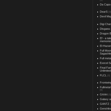
[0]
Da Capo
DearS
[9]
Devil Ma
Digi Char
Disgaea
Dragon B
Ef - a tal
memorie
El-Hazar
Full Moo
Sagashit
Full meta
Execel S
Final Fa
Unlimited
FLCL
[0]
Frontwin
Fullmetal
[0]
GA Art
[0]
Galaxy a
GANTZ
[
Genshik