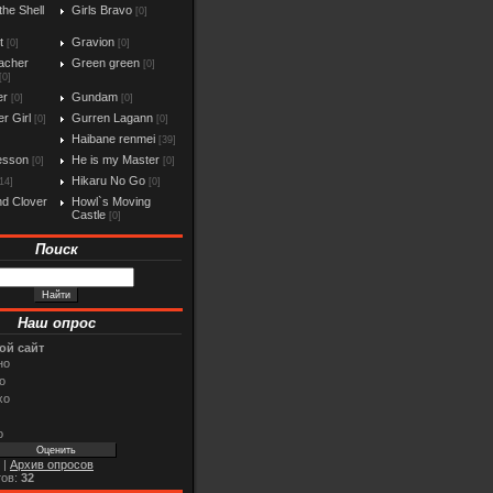
the Shell
Girls Bravo
[0]
t
Gravion
[0]
[0]
acher
Green green
[0]
[0]
er
Gundam
[0]
[0]
r Girl
Gurren Lagann
[0]
[0]
Haibane renmei
[39]
esson
He is my Master
[0]
[0]
Hikaru No Go
14]
[0]
d Clover
Howl`s Moving
Castle
[0]
Поиск
Наш опрос
ой сайт
но
о
хо
о
|
Архив опросов
тов:
32