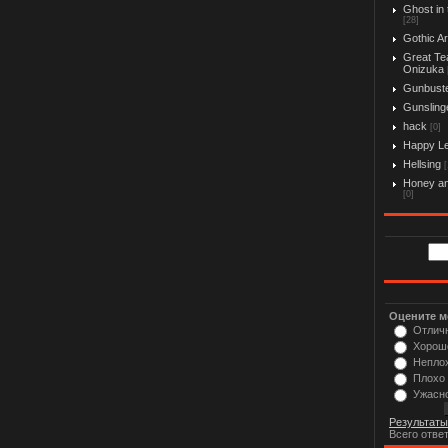
Ghost in 
[28]
Gothic Ar
Great Te
Onizuka
Gunbust
Gunslinge
hack
[0]
Happy L
Hellsing
[
Honey an
[0]
Оцените м
Отлич
Хорош
Непло
Плохо
Ужасн
Результаты
Всего отве