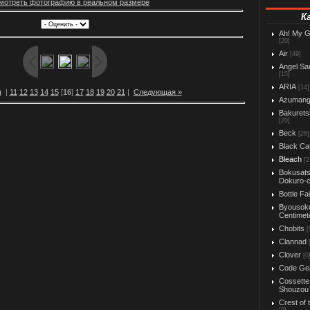
мотреть фотографию в реальном размере
К
Ah! My 
[20]
Air
[49]
Angel Sa
[15]
ARIA
[14]
я
|
11
12
13
14
15
[
16
]
17
18
19
20
21
|
Следующая »
Azuman
Bakurets
[20]
Beck
[26]
Black Ca
Bleach
[2
Bokusats
Dokuro-
Bottle Fa
Byousok
Centimet
Chobits
[
Clannad
Clover
[0
Code Ge
Cossette
Shouzou
Crest of 