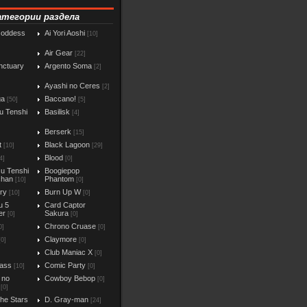
атегории раздела
Goddess
Ai Yori Aoshi
[10]
Air Gear
[22]
nctuary
Argento Soma
[2]
Ayashi no Ceres
[2]
ga
Baccano!
[50]
[5]
u Tenshi
Basilisk
[4]
Berserk
[15]
t
Black Lagoon
[10]
[29]
Blood
4]
[0]
u Tenshi
Boogiepop
chan
Phantom
[10]
[0]
iry
Burn Up W
[10]
[0]
u 5
Card Captor
er
Sakura
[0]
[0]
Chrono Cruase
0]
[0]
Claymore
[0]
[0]
Club Maniac X
]
[0]
ass
Comic Party
[10]
[0]
 no
Cowboy Bebop
[0]
[0]
the Stars
D. Gray-man
[24]