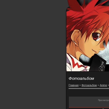
Фотоальбом
Главная
»
Фотоальбом
»
Anime
Просмотр