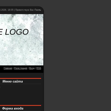
.2026, 18:05 |
Приветствую Вас
Гость
E LOGO
Главная
|
Регистрация
|
Вход
|
RSS
Меню сайта
я
Форма входа