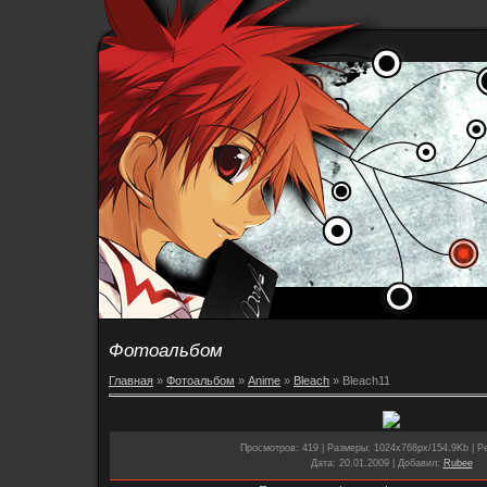
Фотоальбом
Главная
»
Фотоальбом
»
Anime
»
Bleach
» Bleach11
Просмотров
: 419 |
Размеры
: 1024x768px/154.9Kb |
Р
Дата
: 20.01.2009 |
Добавил
:
Rubee