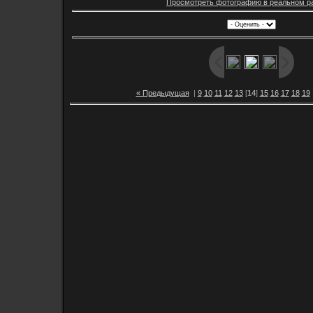
Просмотреть фотографию в реальном р
« Предыдущая
|
9
10
11
12
13
[
14
]
15
16
17
18
19