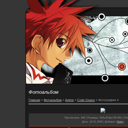
Фотоальбом
Главная
»
Фотоальбом
»
Anime
»
Code Geass
» Фотография 4
Просмотров
: 468 |
Размеры
: 604x453px/59.0Kb |
Ре
Дата
: 18.01.2009 |
Добавил
:
Noisy