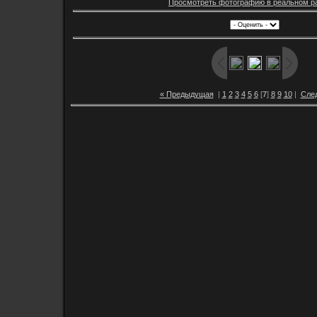
Просмотреть фотографию в реальном р
« Предыдущая
|
1
2
3
4
5
6
[
7
]
8
9
10
|
Сле