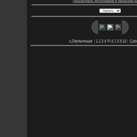
Просмотреть фотографию в реальном р
« Предыдущая
|
1
2
3
4
[
5
]
6
7
8
9
10
|
Сле