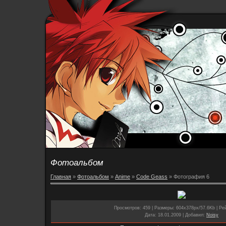
Фотоальбом
Главная
»
Фотоальбом
»
Anime
»
Code Geass
» Фотография 6
Просмотров
: 459 |
Размеры
: 604x378px/57.6Kb |
Ре
Дата
: 18.01.2009 |
Добавил
:
Noisy