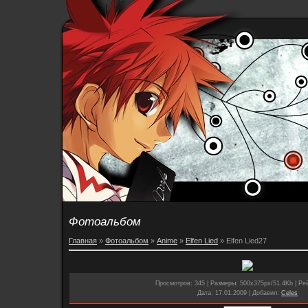
Фотоальбом
Главная
»
Фотоальбом
»
Anime
»
Elfen Lied
» Elfen Lied27
Просмотров
: 345 |
Размеры
: 500x375px/51.4Kb |
Ре
Дата
: 17.01.2009 |
Добавил
:
Celes