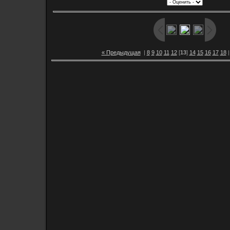
« Предыдущая
|
8
9
10
11
12
[
13
]
14
15
16
17
18