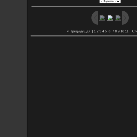
« Предыдущая
|
1
2
3
4
5
[
6
]
7
8
9
10
11
|
Сл