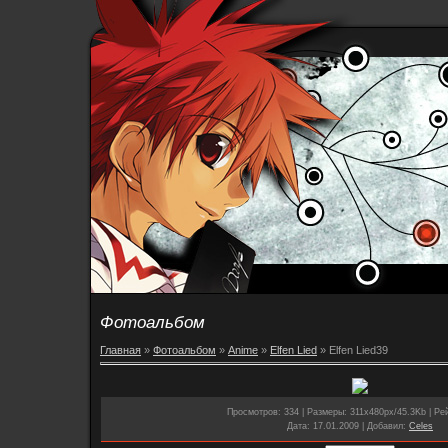
Фотоальбом
Главная
»
Фотоальбом
»
Anime
»
Elfen Lied
» Elfen Lied39
Просмотров
: 334 |
Размеры
: 311x480px/45.3Kb |
Рей
Дата
: 17.01.2009 |
Добавил
:
Celes