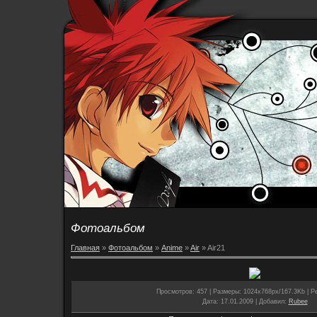
Фотоальбом
Главная
»
Фотоальбом
»
Anime
»
Air
» Air21
Просмотров
: 457 |
Размеры
: 1024x768px/167.3Kb |
Р
Дата
: 17.01.2009 |
Добавил
:
Rubee