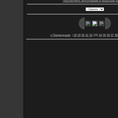
Просмотреть фотографию в реальном р
« Предыдущая
|
28
29
30
31
32
[
33
]
34
35
36
37
38