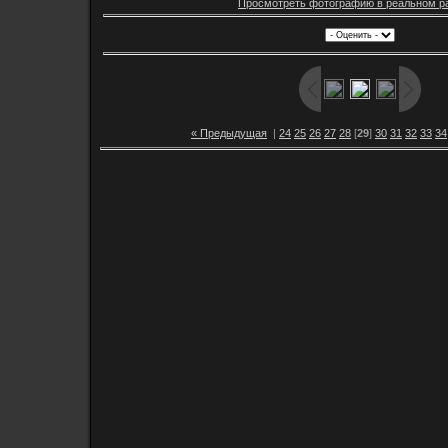
Просмотреть фотографию в реальном р
« Предыдущая
|
24
25
26
27
28
[
29
]
30
31
32
33
34