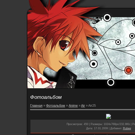
Фотоальбом
Главная
»
Фотоальбом
»
Anime
»
Air
» Air25
Просмотров
: 450 |
Размеры
: 1024x768px/232.8Kb |
Р
Дата
: 17.01.2009 |
Добавил
:
Rubee