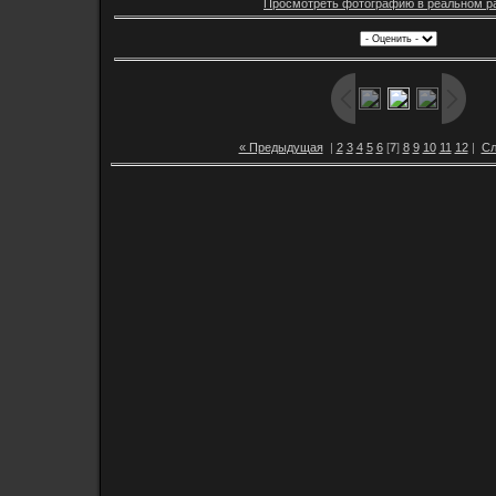
Просмотреть фотографию в реальном р
« Предыдущая
|
2
3
4
5
6
[
7
]
8
9
10
11
12
|
Сл