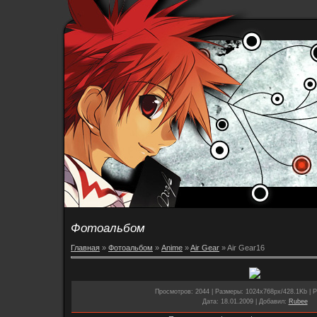
Фотоальбом
Главная
»
Фотоальбом
»
Anime
»
Air Gear
» Air Gear16
Просмотров
: 2044 |
Размеры
: 1024x768px/428.1Kb |
Р
Дата
: 18.01.2009 |
Добавил
:
Rubee