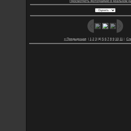
Просмотреть фотографию в реальном р
« Предыдущая
|
1
2
3
[
4
]
5
6
7
8
9
10
11
|
Сл