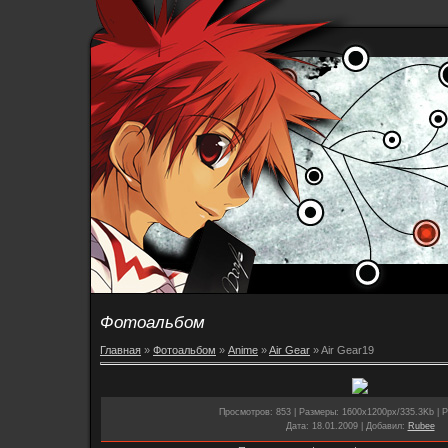
Фотоальбом
Главная
»
Фотоальбом
»
Anime
»
Air Gear
» Air Gear19
Просмотров
: 853 |
Размеры
: 1600x1200px/335.3Kb |
Р
Дата
: 18.01.2009 |
Добавил
:
Rubee