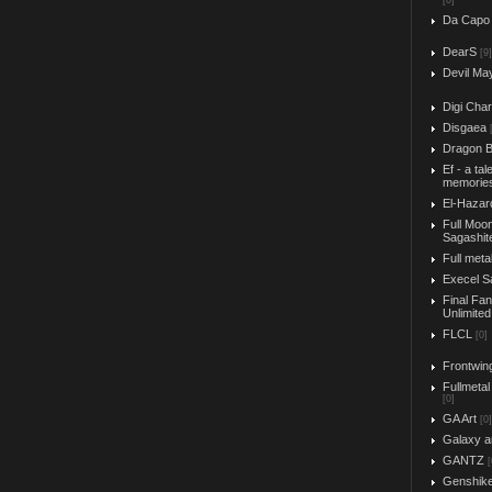
[0]
Da Capo
DearS
[9]
Devil Ma
Digi Char
Disgaea
Dragon B
Ef - a tal
memorie
El-Hazar
Full Moo
Sagashit
Full meta
Execel S
Final Fa
Unlimited
FLCL
[0]
Frontwin
Fullmetal
[0]
GA Art
[0]
Galaxy a
GANTZ
[
Genshik