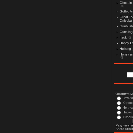
Ghost in 
[28]
Gothic Ar
Great Te
Onizuka
Gunbust
Gunslinge
hack
[0]
Happy L
Hellsing
[
Honey an
[0]
Оцените м
Отлич
Хорош
Непло
Плохо
Ужасн
Результаты
Всего отве