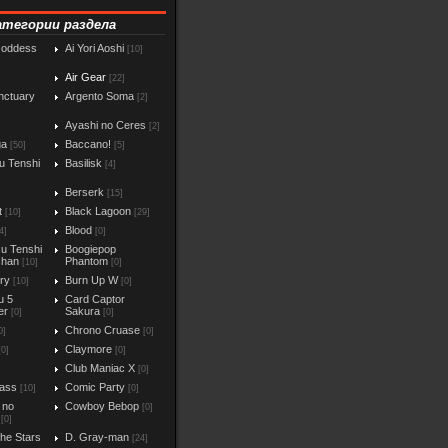
атегории раздела
Goddess
Ai Yori Aoshi
[10]
Air Gear
[22]
nctuary
Argento Soma
[2]
Ayashi no Ceres
[2]
ga
Baccano!
[50]
[5]
u Tenshi
Basilisk
[4]
Berserk
[15]
t
Black Lagoon
[10]
[29]
Blood
4]
[0]
u Tenshi
Boogiepop
chan
Phantom
[10]
[0]
iry
Burn Up W
[10]
[0]
u 5
Card Captor
er
Sakura
[0]
[0]
Chrono Cruase
0]
[0]
Claymore
[0]
[0]
Club Maniac X
]
[0]
ass
Comic Party
[10]
[0]
 no
Cowboy Bebop
[0]
[0]
the Stars
D. Gray-man
[24]