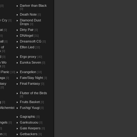
Darker than Black
[0]
[0]
Death Note
[0]
y Cry
Diamond Dust
[0]
Drops
[0]
at
Dirty Pair
[0]
[0]
DNAngel
[0]
[31]
all
Dreamsoft CG
[0]
[0]
e of
Elfen Lied
[33]
s
[0]
d
Ergo proxy
[0]
[40]
n Wo
Eureka Seven
[0]
e
[0]
l Panic
Evangelion
[10]
[16]
aga
Fate/Stay Night
[0]
[3]
ntasy
Final Fantasy
[0]
[0]
Flutter of the Birds
[0]
g
Fruits Basket
[0]
[0]
 Alchemist
Fushigi Yuugi
[0]
Gagraphic
[0]
ngels
Gankutsuou
[0]
[0]
Gate Keepers
0]
[0]
en
Getbackers
[0]
[0]