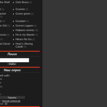
the Shell
Girls Bravo
[0]
t
Gravion
[0]
[0]
acher
Green green
[0]
[0]
er
Gundam
[0]
[0]
r Girl
Gurren Lagann
[0]
[0]
Haibane renmei
[39]
esson
He is my Master
[0]
[0]
Hikaru No Go
14]
[0]
d Clover
Howl`s Moving
Castle
[0]
Поиск
Наш опрос
ой сайт
но
о
хо
о
|
Архив опросов
тов:
32