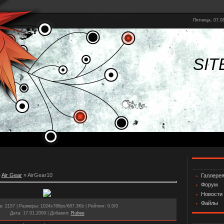
Пятница, 07.08
SIT
»
Air Gear
» AirGear10
Галлере
Форум
Новости
Файлы
в
: 2157 |
Размеры
: 1024x768px/687.3Kb |
Рейтинг
: 0.0/0
Дата
: 17.01.2009 |
Добавил
:
Rubee