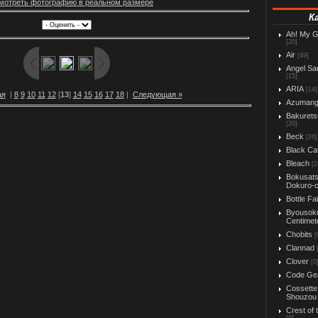
мотреть фотографию в реальном размере
К
Ah! My 
[20]
Air
[49]
Angel Sa
[15]
ARIA
[14]
ая
|
8
9
10
11
12
[
13
]
14
15
16
17
18
|
Следующая »
Azuman
Bakurets
[20]
Beck
[26]
Black Ca
Bleach
[2
Bokusats
Dokuro-
Bottle Fa
Byousok
Centimet
Chobits
[
Clannad
Clover
[0
Code Ge
Cossette
Shouzou
Crest of 