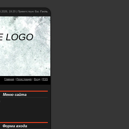
.2026, 19:20 |
Приветствую Вас
Гость
E LOGO
Главная
|
Регистрация
|
Вход
|
RSS
Меню сайта
я
Форма входа