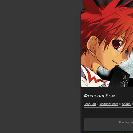
Фотоальбом
Главная
»
Фотоальбом
»
Anime
Просмотро