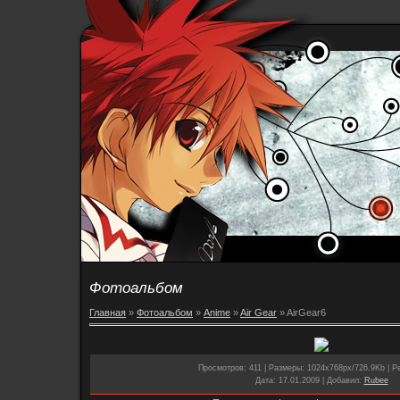
Фотоальбом
Главная
»
Фотоальбом
»
Anime
»
Air Gear
» AirGear6
Просмотров
: 411 |
Размеры
: 1024x768px/726.9Kb |
Ре
Дата
: 17.01.2009 |
Добавил
:
Rubee