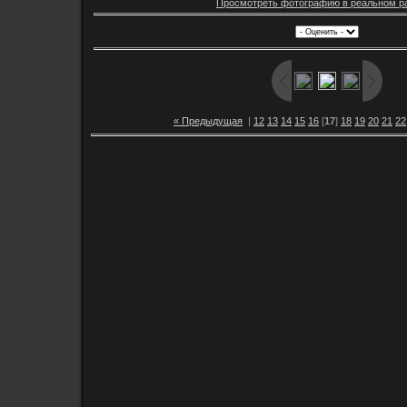
Просмотреть фотографию в реальном р
« Предыдущая
|
12
13
14
15
16
[
17
]
18
19
20
21
22