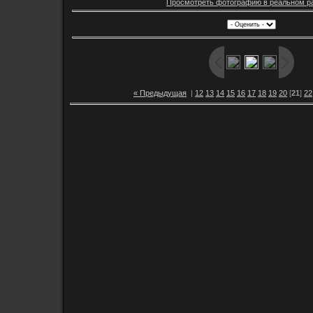
Просмотреть фотографию в реальном р
« Предыдущая
|
12
13
14
15
16
17
18
19
20
[
21
]
22