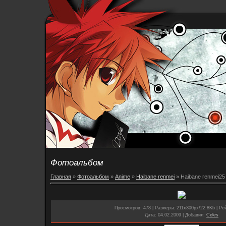
Фотоальбом
Главная
»
Фотоальбом
»
Anime
»
Haibane renmei
» Haibane renmei25
Просмотров
: 478 |
Размеры
: 211x300px/22.8Kb |
Рей
Дата
: 04.02.2009 |
Добавил
:
Celes