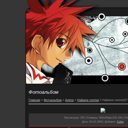
Фотоальбом
Главная
»
Фотоальбом
»
Anime
»
Haibane renmei
» Haibane renmei27
Просмотров
: 530 |
Размеры
: 800x600px/101.1Kb |
Ре
Дата
: 04.02.2009 |
Добавил
:
Celes