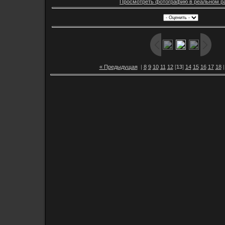
Просмотреть фотографию в реальном р
« Предыдущая
|
8
9
10
11
12
[
13
]
14
15
16
17
18