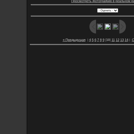
Просмотреть фотографию в реальном р
« Предыдущая
|
4
5
6
7
8
9
[
10
]
11
12
13
14
|
С