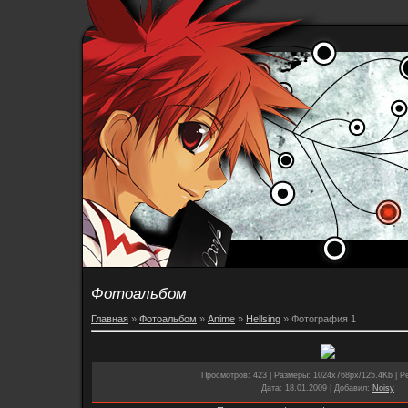
Фотоальбом
Главная
»
Фотоальбом
»
Anime
»
Hellsing
» Фотография 1
Просмотров
: 423 |
Размеры
: 1024x768px/125.4Kb |
Р
Дата
: 18.01.2009 |
Добавил
:
Noisy