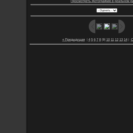
Просмотреть фотографию в реальном р
« Предыдущая
|
4
5
6
7
8
[
9
]
10
11
12
13
14
|
С