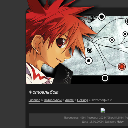
Фотоальбом
Главная
»
Фотоальбом
»
Anime
»
Hellsing
» Фотография 2
Просмотров
: 426 |
Размеры
: 1024x768px/84.6Kb |
Ре
Дата
: 18.01.2009 |
Добавил
:
Noisy