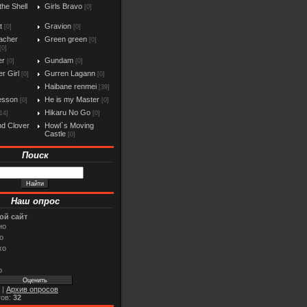
the Shell
Girls Bravo
[0]
t
Gravion
[0]
[0]
acher
Green green
[0]
[0]
er
Gundam
[0]
[0]
r Girl
Gurren Lagann
[0]
[0]
Haibane renmei
[39]
esson
He is my Master
[0]
[0]
Hikaru No Go
14]
[0]
d Clover
Howl`s Moving
Castle
[0]
Поиск
Наш опрос
ой сайт
но
о
хо
о
|
Архив опросов
тов:
32