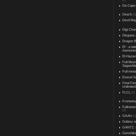
[0]
Da Capo
DearS
[9]
Devil Ma
Digi Char
Disgaea
Dragon B
Ef - a tal
memorie
El-Hazar
Full Moo
Sagashit
Full meta
Execel S
Final Fa
Unlimited
FLCL
[0]
Frontwin
Fullmetal
[0]
GA Art
[0]
Galaxy a
GANTZ
[
Genshik