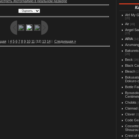
мотреть фотографию в реальном размере
К
Ah! My 
[20]
Air
[49]
Angel Sa
[15]
ARIA
[14]
ущая
|
4
5
6
7
8
9
10
11
[
12
]
13
14
|
Следующая »
Azuman
Bakurets
[20]
Beck
[26]
Black Ca
Bleach
[2
Bokusats
Dokuro-
Bottle Fa
Byousok
Centimet
Chobits
[
Clannad
Clover
[0
Code Ge
Cossette
Shouzou
Crest of 