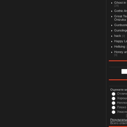
Ghost in 
[28]
Gothic Ar
Great Te
Onizuka
Gunbust
Gunslinge
hack
[0]
Happy L
Hellsing
[
Honey an
[0]
Оцените м
Отлич
Хорош
Непло
Плохо
Ужасн
Результаты
Всего отве