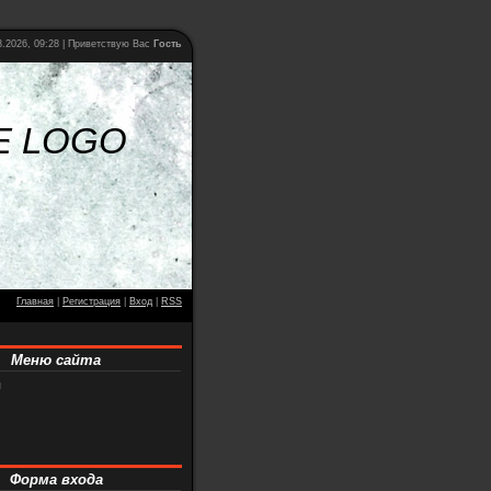
8.2026, 09:28 |
Приветствую Вас
Гость
E LOGO
Главная
|
Регистрация
|
Вход
|
RSS
Меню сайта
я
Форма входа