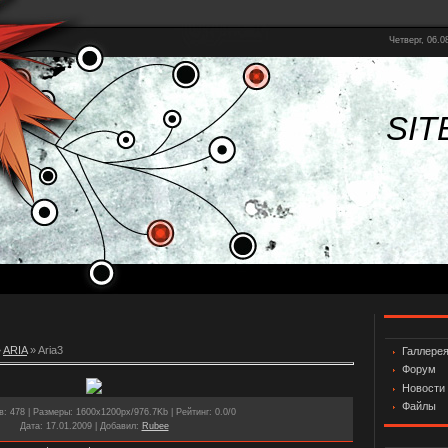
Четверг, 06.0
SIT
»
ARIA
» Aria3
Галлере
Форум
Новости
Файлы
в
: 478 |
Размеры
: 1600x1200px/976.7Kb |
Рейтинг
: 0.0/0
Дата
: 17.01.2009 |
Добавил
:
Rubee