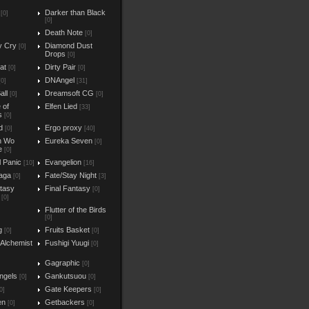
Darker than Black
[0]
[0]
Death Note
[0]
y Cry
Diamond Dust
[0]
Drops
[0]
at
Dirty Pair
[0]
[0]
DNAngel
[0]
[31]
all
Dreamsoft CG
[0]
[0]
e of
Elfen Lied
[33]
s
[0]
d
Ergo proxy
[0]
[40]
n Wo
Eureka Seven
[0]
e
[0]
l Panic
Evangelion
[10]
[16]
aga
Fate/Stay Night
[0]
[3]
ntasy
Final Fantasy
[0]
[0]
Flutter of the Birds
[0]
g
Fruits Basket
[0]
[0]
 Alchemist
Fushigi Yuugi
[0]
Gagraphic
[0]
ngels
Gankutsuou
[0]
[0]
Gate Keepers
0]
[0]
en
Getbackers
[0]
[0]