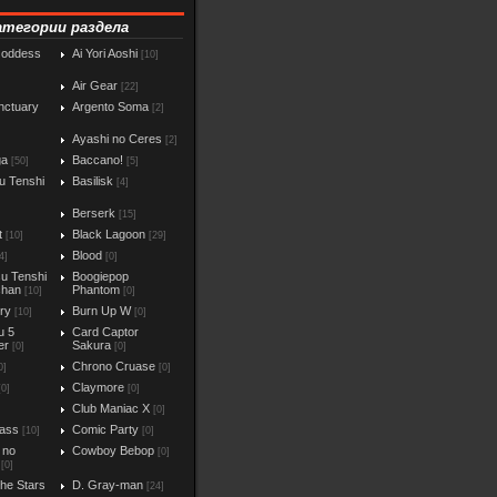
атегории раздела
Goddess
Ai Yori Aoshi
[10]
Air Gear
[22]
nctuary
Argento Soma
[2]
Ayashi no Ceres
[2]
ga
Baccano!
[50]
[5]
u Tenshi
Basilisk
[4]
Berserk
[15]
t
Black Lagoon
[10]
[29]
Blood
4]
[0]
u Tenshi
Boogiepop
chan
Phantom
[10]
[0]
iry
Burn Up W
[10]
[0]
u 5
Card Captor
er
Sakura
[0]
[0]
Chrono Cruase
0]
[0]
Claymore
[0]
[0]
Club Maniac X
]
[0]
ass
Comic Party
[10]
[0]
 no
Cowboy Bebop
[0]
[0]
the Stars
D. Gray-man
[24]