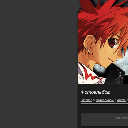
Фотоальбом
Главная
»
Фотоальбом
»
Anime
Просмотро