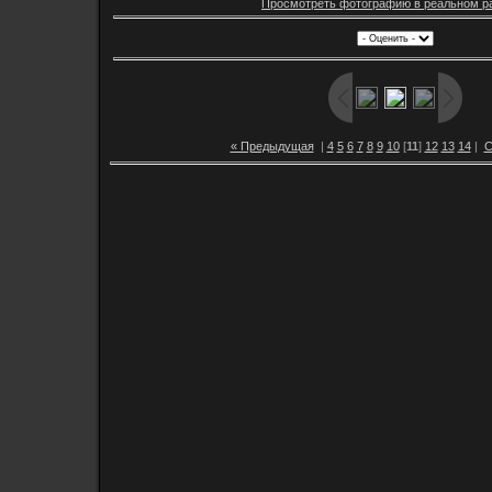
Просмотреть фотографию в реальном р
« Предыдущая
|
4
5
6
7
8
9
10
[
11
]
12
13
14
|
С