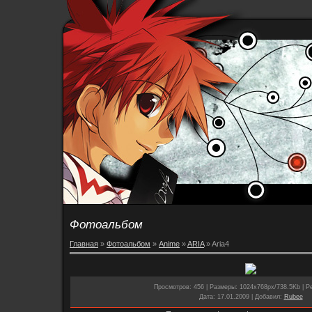
Фотоальбом
Главная
»
Фотоальбом
»
Anime
»
ARIA
» Aria4
Просмотров
: 456 |
Размеры
: 1024x768px/738.5Kb |
Р
Дата
: 17.01.2009 |
Добавил
:
Rubee