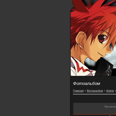
Фотоальбом
Главная
»
Фотоальбом
»
Anime
Просмотр