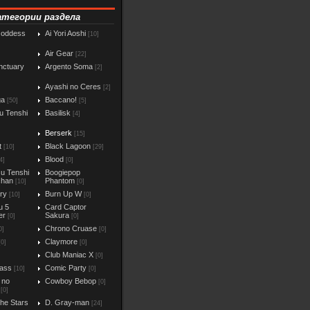
атегории раздела
Goddess
Ai Yori Aoshi
[10]
Air Gear
[22]
nctuary
Argento Soma
[2]
Ayashi no Ceres
[2]
ga
Baccano!
[50]
[5]
u Tenshi
Basilisk
[4]
Berserk
[15]
t
Black Lagoon
[10]
[29]
Blood
4]
[0]
u Tenshi
Boogiepop
chan
Phantom
[10]
[0]
iry
Burn Up W
[10]
[0]
u 5
Card Captor
er
Sakura
[0]
[0]
Chrono Cruase
0]
[0]
Claymore
[0]
[0]
Club Maniac X
]
[0]
ass
Comic Party
[10]
[0]
 no
Cowboy Bebop
[0]
[0]
the Stars
D. Gray-man
[24]