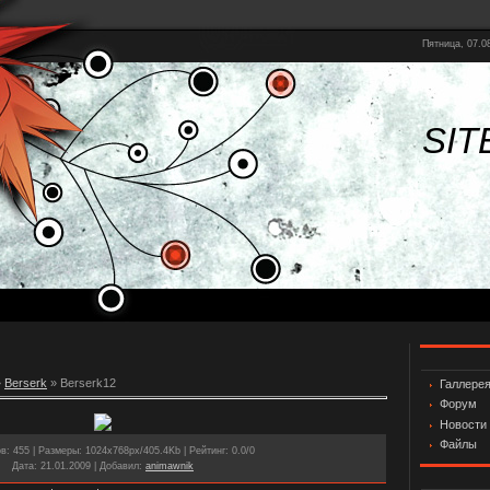
Пятница, 07.08
SIT
»
Berserk
» Berserk12
Галлере
Форум
Новости
Файлы
ов
: 455 |
Размеры
: 1024x768px/405.4Kb |
Рейтинг
: 0.0/0
Дата
: 21.01.2009 |
Добавил
:
animawnik