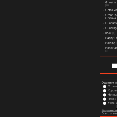
Ghost in 
[28]
Gothic Ar
Great Te
Onizuka
Gunbust
Gunslinge
hack
[0]
Happy L
Hellsing
[
Honey an
[0]
Оцените м
Отлич
Хорош
Непло
Плохо
Ужасн
Результаты
Всего отве