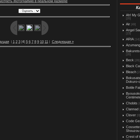
мотреть фотографию в реальном размере
К
Ah! My 
[20]
Air
[49]
Angel Sa
[15]
ARIA
[14]
дущая
|
1
2
3
[
4
]
5
6
7
8
9
10
11
|
Следующая »
Azuman
Bakurets
[20]
Beck
[26]
Black Ca
Bleach
[2
Bokusats
Dokuro-
Bottle Fa
Byousok
Centimet
Chobits
[
Clannad
Clover
[0
Code Ge
Cossette
Shouzou
Crest of 