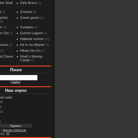
the Shell
Girls Bravo
[0]
t
Gravion
[0]
[0]
acher
Green green
[0]
[0]
er
Gundam
[0]
[0]
r Girl
Gurren Lagann
[0]
[0]
Haibane renmei
[39]
esson
He is my Master
[0]
[0]
Hikaru No Go
14]
[0]
d Clover
Howl`s Moving
Castle
[0]
Поиск
Наш опрос
ой сайт
но
о
хо
о
|
Архив опросов
тов:
32