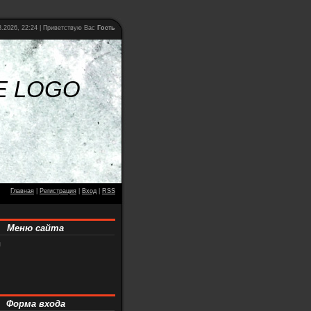
.2026, 22:24 |
Приветствую Вас
Гость
E LOGO
Главная
|
Регистрация
|
Вход
|
RSS
Меню сайта
я
Форма входа