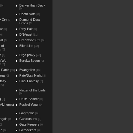
Darker than Black
[0]
[0]
Death Note
[0]
y Cry
Diamond Dust
[0]
Drops
[0]
at
Dirty Pair
[0]
[0]
DNAngel
[0]
[31]
all
Dreamsoft CG
[0]
[0]
e of
Elfen Lied
[33]
s
[0]
d
Ergo proxy
[0]
[40]
n Wo
Eureka Seven
[0]
e
[0]
l Panic
Evangelion
[10]
[16]
aga
Fate/Stay Night
[0]
[3]
ntasy
Final Fantasy
[0]
[0]
Flutter of the Birds
[0]
g
Fruits Basket
[0]
[0]
 Alchemist
Fushigi Yuugi
[0]
Gagraphic
[0]
ngels
Gankutsuou
[0]
[0]
Gate Keepers
0]
[0]
en
Getbackers
[0]
[0]