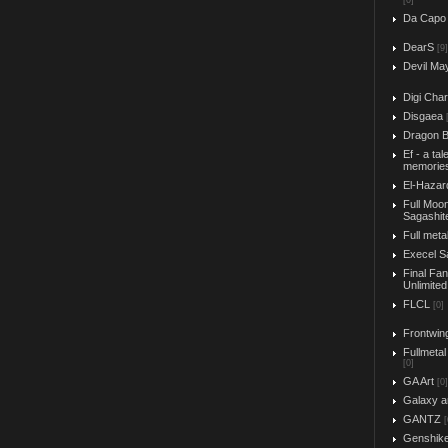
[0]
Da Capo
DearS
[9]
Devil Ma
Digi Char
Disgaea
Dragon B
Ef - a tal
memorie
El-Hazar
Full Moo
Sagashit
Full meta
Execel S
Final Fa
Unlimited
FLCL
[0]
Frontwin
Fullmetal
[0]
GA Art
[0]
Galaxy a
GANTZ
[
Genshik