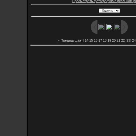
Просмотреть фотографию в реальном р
« Предыдущая
|
14
15
16
17
18
19
20
21
22
[
23
]
24