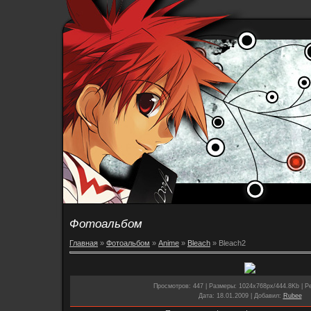
Фотоальбом
Главная
»
Фотоальбом
»
Anime
»
Bleach
» Bleach2
Просмотров
: 447 |
Размеры
: 1024x768px/444.8Kb |
Р
Дата
: 18.01.2009 |
Добавил
:
Rubee