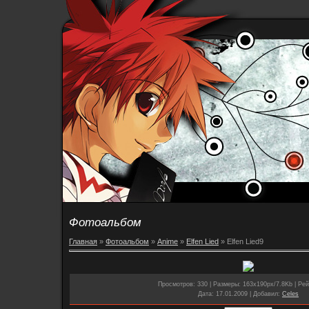
Фотоальбом
Главная
»
Фотоальбом
»
Anime
»
Elfen Lied
» Elfen Lied9
Просмотров
: 330 |
Размеры
: 163x190px/7.8Kb |
Рей
Дата
: 17.01.2009 |
Добавил
:
Celes