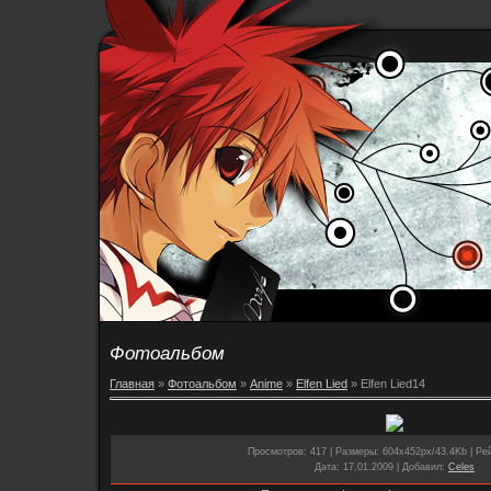
Фотоальбом
Главная
»
Фотоальбом
»
Anime
»
Elfen Lied
» Elfen Lied14
Просмотров
: 417 |
Размеры
: 604x452px/43.4Kb |
Ре
Дата
: 17.01.2009 |
Добавил
:
Celes