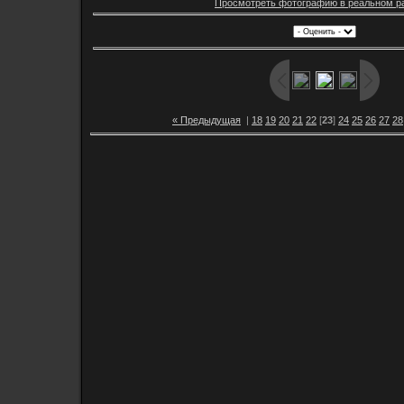
Просмотреть фотографию в реальном р
« Предыдущая
|
18
19
20
21
22
[
23
]
24
25
26
27
28