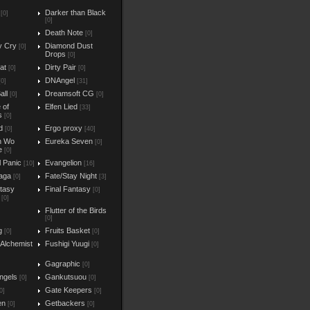
Darker than Black
[0]
[0]
Death Note
[0]
y Cry
Diamond Dust
[0]
Drops
[0]
at
Dirty Pair
[0]
[0]
DNAngel
[0]
[31]
all
Dreamsoft CG
[0]
[0]
e of
Elfen Lied
[33]
s
[0]
d
Ergo proxy
[0]
[40]
n Wo
Eureka Seven
[0]
e
[0]
l Panic
Evangelion
[10]
[16]
aga
Fate/Stay Night
[0]
[3]
ntasy
Final Fantasy
[0]
[0]
Flutter of the Birds
[0]
g
Fruits Basket
[0]
[0]
 Alchemist
Fushigi Yuugi
[0]
Gagraphic
[0]
ngels
Gankutsuou
[0]
[0]
Gate Keepers
0]
[0]
en
Getbackers
[0]
[0]