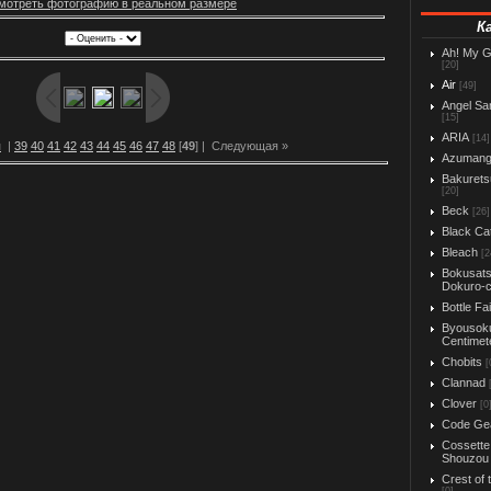
мотреть фотографию в реальном размере
К
Ah! My 
[20]
Air
[49]
Angel Sa
[15]
ARIA
[14]
я
|
39
40
41
42
43
44
45
46
47
48
[
49
] |
Следующая »
Azuman
Bakurets
[20]
Beck
[26]
Black Ca
Bleach
[2
Bokusats
Dokuro-
Bottle Fa
Byousok
Centimet
Chobits
[
Clannad
Clover
[0
Code Ge
Cossette
Shouzou
Crest of 