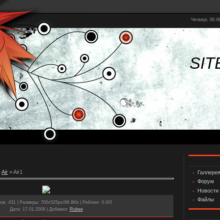
Четверг, 06.0
SIT
»
Air
» Air1
Галлере
Форум
Новости
Файлы
ров
: 431 |
Размеры
: 700x525px/66.8Kb |
Рейтинг
: 0.0/0
Дата
: 17.01.2009 |
Добавил
:
Rubee