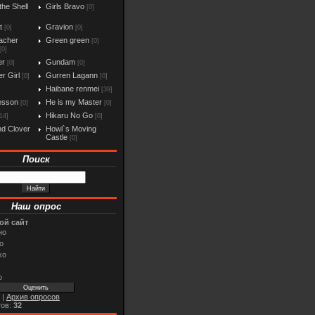
the Shell
Girls Bravo
[0]
t
Gravion
[0]
[0]
acher
Green green
[0]
[0]
er
Gundam
[0]
[0]
r Girl
Gurren Lagann
[0]
[0]
Haibane renmei
[39]
esson
He is my Master
[0]
[0]
Hikaru No Go
14]
[0]
d Clover
Howl`s Moving
Castle
[0]
Поиск
Наш опрос
ой сайт
но
о
хо
о
|
Архив опросов
тов:
32