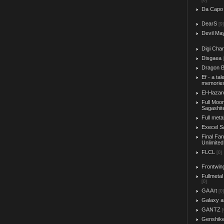
[0]
Da Capo
DearS
[9]
Devil Ma
Digi Char
Disgaea
Dragon B
Ef - a tal
memorie
El-Hazar
Full Moo
Sagashit
Full meta
Execel S
Final Fa
Unlimited
FLCL
[0]
Frontwin
Fullmetal
[0]
GA Art
[0]
Galaxy a
GANTZ
[
Genshik