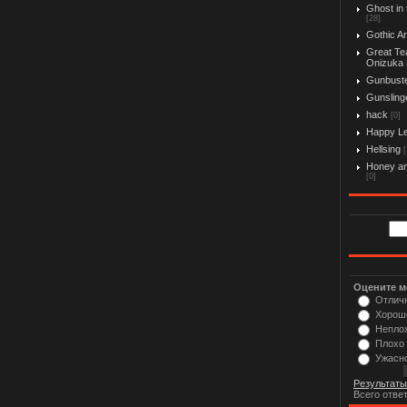
Ghost in 
[28]
Gothic Ar
Great Te
Onizuka
Gunbust
Gunslinge
hack
[0]
Happy L
Hellsing
[
Honey an
[0]
Оцените м
Отлич
Хорош
Непло
Плохо
Ужасн
Результаты
Всего отве