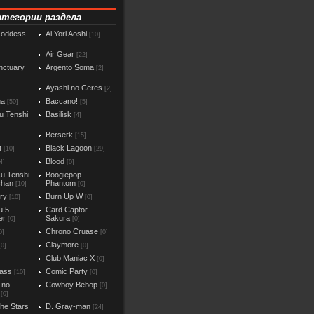
атегории раздела
Goddess
Ai Yori Aoshi
[10]
Air Gear
[22]
nctuary
Argento Soma
[2]
Ayashi no Ceres
[2]
ga
Baccano!
[50]
[5]
u Tenshi
Basilisk
[4]
Berserk
[15]
t
Black Lagoon
[10]
[29]
Blood
4]
[0]
u Tenshi
Boogiepop
chan
Phantom
[10]
[0]
iry
Burn Up W
[10]
[0]
u 5
Card Captor
er
Sakura
[0]
[0]
Chrono Cruase
0]
[0]
Claymore
[0]
[0]
Club Maniac X
]
[0]
ass
Comic Party
[10]
[0]
 no
Cowboy Bebop
[0]
[0]
the Stars
D. Gray-man
[24]