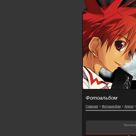
Фотоальбом
Главная
»
Фотоальбом
»
Anime
Просмот