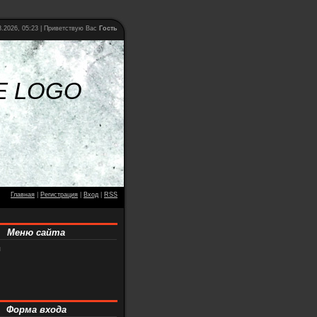
8.2026, 05:23 |
Приветствую Вас
Гость
E LOGO
Главная
|
Регистрация
|
Вход
|
RSS
Меню сайта
я
Форма входа