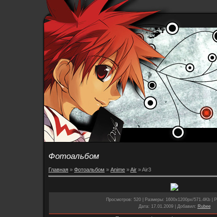
Фотоальбом
Главная
»
Фотоальбом
»
Anime
»
Air
» Air3
Просмотров
: 520 |
Размеры
: 1600x1200px/571.4Kb |
Р
Дата
: 17.01.2009 |
Добавил
:
Rubee