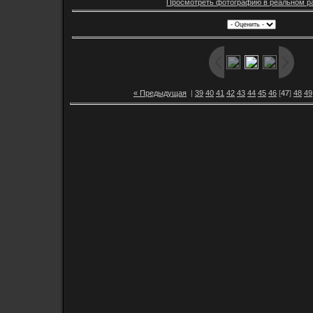
Просмотреть фотографию в реальном р
« Предыдущая
|
39
40
41
42
43
44
45
46
[
47
]
48
49