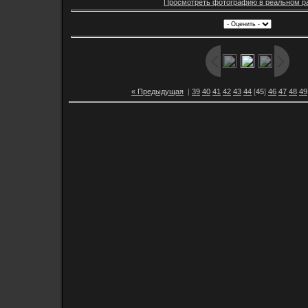
Просмотреть фотографию в реальном р
« Предыдущая
|
39
40
41
42
43
44
[
45
]
46
47
48
49