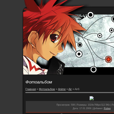
Фотоальбом
Главная
»
Фотоальбом
»
Anime
»
Air
» Air6
Просмотров
: 508 |
Размеры
: 1024x768px/112.5Kb |
Ре
Дата
: 17.01.2009 |
Добавил
:
Rubee